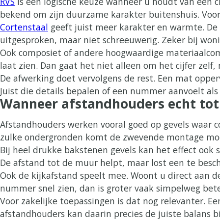
RVS
is een logische keuze wanneer u houdt van een cle
bekend om zijn duurzame karakter buitenshuis. Voor e
Cortenstaal
geeft juist meer karakter en warmte. De r
uitgesproken, maar niet schreeuwerig. Zeker bij woni
Ook composiet of andere hoogwaardige materiaalcomb
laat zien. Dan gaat het niet alleen om het cijfer zel
De afwerking doet vervolgens de rest. Een mat opper
Juist die details bepalen of een nummer aanvoelt als
Wanneer afstandhouders echt tot
Afstandhouders werken vooral goed op gevels waar co
zulke ondergronden komt de zwevende montage moo
Bij heel drukke bakstenen gevels kan het effect ook s
De afstand tot de muur helpt, maar lost een te besch
Ook de kijkafstand speelt mee. Woont u direct aan de
nummer snel zien, dan is groter vaak simpelweg bet
Voor zakelijke toepassingen is dat nog relevanter. 
afstandhouders kan daarin precies de juiste balans bie