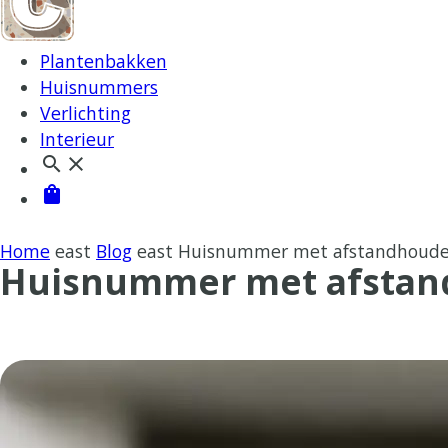
Plantenbakken
Huisnummers
Verlichting
Interieur
search
close
shopping_bag
Home
east
Blog
east
Huisnummer met afstandhouder
Huisnummer met afstan