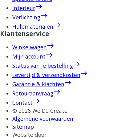
east
Interieur
east
Verlichting
east
Hulpmaterialen
Klantenservice
east
Winkelwagen
east
Mijn account
east
Status van je bestelling
east
Levertijd & verzendkosten
east
Garantie & klachten
east
Retouraanvraag
east
Contact
© 2026 We Do Create
Algemene voorwaarden
Sitemap
Website door