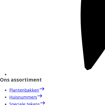
Ons assortiment
east
Plantenbakken
east
Huisnummers
east
Speciale tekens