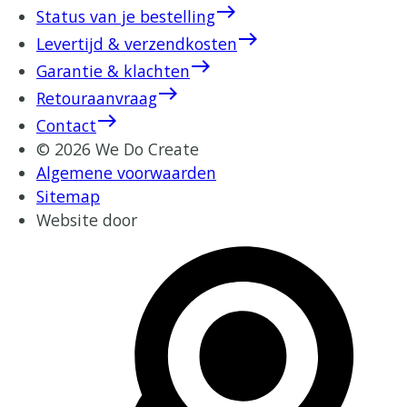
east
Status van je bestelling
east
Levertijd & verzendkosten
east
Garantie & klachten
east
Retouraanvraag
east
Contact
© 2026 We Do Create
Algemene voorwaarden
Sitemap
Website door