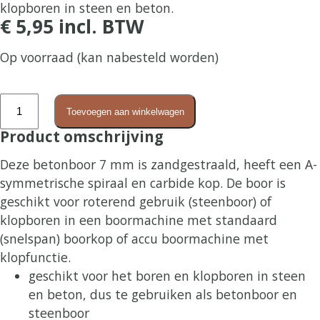
klopboren in steen en beton.
€
5,95
incl. BTW
Op voorraad (kan nabesteld worden)
Betonboor
Toevoegen aan winkelwagen
7
Product omschrijving
mm
aantal
Deze betonboor 7 mm is zandgestraald, heeft een A-
symmetrische spiraal en carbide kop. De boor is
geschikt voor roterend gebruik (steenboor) of
klopboren in een boormachine met standaard
(snelspan) boorkop of accu boormachine met
klopfunctie.
geschikt voor het boren en klopboren in steen
en beton, dus te gebruiken als betonboor en
steenboor