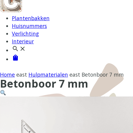
Plantenbakken
Huisnummers
Verlichting
Interieur
search
close
shopping_bag
Home
east
Hulpmaterialen
east
Betonboor 7 mm
Betonboor 7 mm