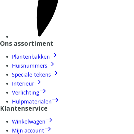
Ons assortiment
east
Plantenbakken
east
Huisnummers
east
Speciale tekens
east
Interieur
east
Verlichting
east
Hulpmaterialen
Klantenservice
east
Winkelwagen
east
Mijn account