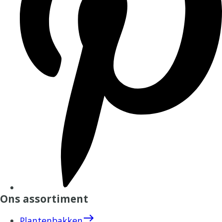
Ons assortiment
east
Plantenbakken