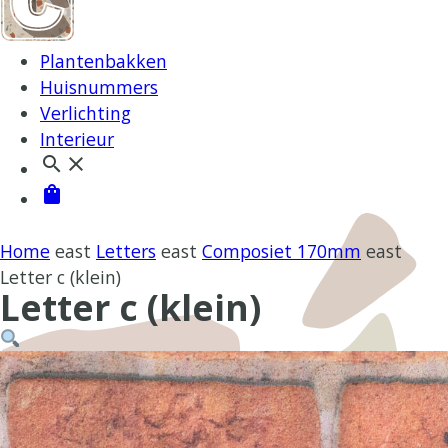
Plantenbakken
Huisnummers
Verlichting
Interieur
search
close
shopping_bag
Home
east
Letters
east
Composiet 170mm
east
Letter c (klein)
Letter c (klein)