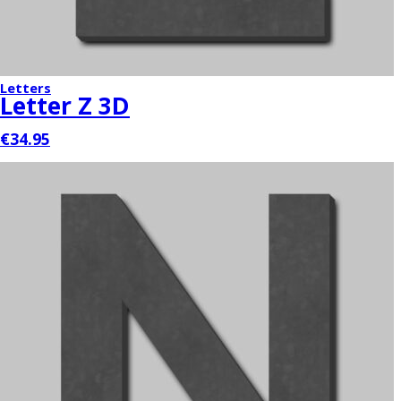
Letters
Letter Z 3D
€34.95