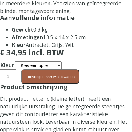
in meerdere kleuren. Voorzien van geïntegreerde,
blinde, montagevoorziening.
Aanvullende informatie
Gewicht
0.3 kg
Afmetingen
13.5 x 14 x 2.5 cm
Kleur
Antraciet, Grijs, Wit
€
34,95
incl. BTW
Kleur
Letter
Toevoegen aan winkelwagen
c
Product omschrijving
(klein)
aantal
Dit product, letter c (kleine letter), heeft een
natuurlijke uitstraling. De geïntegreerde steentjes
geven dit contourletter een karakteristieke
natuursteen look. Leverbaar in diverse kleuren. Het
oppervlak is strak en glad en komt robuust over.