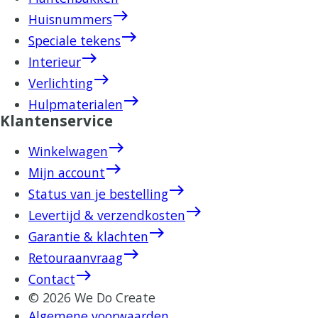
east
Huisnummers
east
Speciale tekens
east
Interieur
east
Verlichting
east
Hulpmaterialen
Klantenservice
east
Winkelwagen
east
Mijn account
east
Status van je bestelling
east
Levertijd & verzendkosten
east
Garantie & klachten
east
Retouraanvraag
east
Contact
© 2026 We Do Create
Algemene voorwaarden