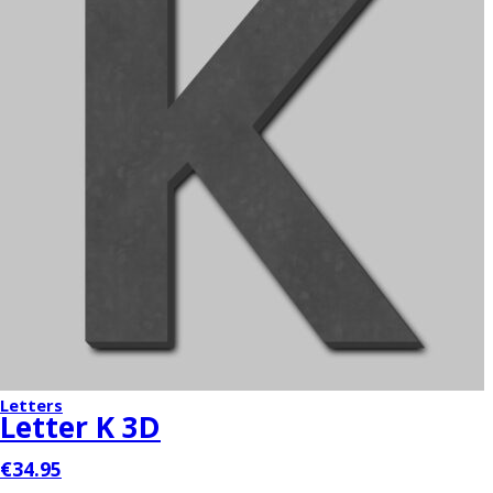
Letters
Letter K 3D
€34.95