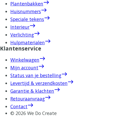
east
Plantenbakken
east
Huisnummers
east
Speciale tekens
east
Interieur
east
Verlichting
east
Hulpmaterialen
Klantenservice
east
Winkelwagen
east
Mijn account
east
Status van je bestelling
east
Levertijd & verzendkosten
east
Garantie & klachten
east
Retouraanvraag
east
Contact
© 2026 We Do Create