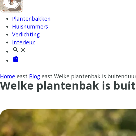
Plantenbakken
Huisnummers
Verlichting
Interieur
search
close
shopping_bag
Home
east
Blog
east
Welke plantenbak is buitendu
Welke plantenbak is bu