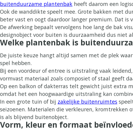
buitenduurzame plantenbak
heeft daarom een logisc
Ook de wanddikte speelt mee. Grote bakken met dunn
beter vast en oogt daardoor langer premium. Dat is vo
De afwerking bepaalt vervolgens hoe lang de bak visu
designobject voor buiten is duurzaamheid dus niet al
Welke plantenbak is buitenduurza
De juiste keuze hangt altijd samen met de plek waar
spel hebben.
Bij een voordeur of entree is uitstraling vaak leidend
vormvast materiaal zoals composiet of staal geeft d
Op een balkon of dakterras telt gewicht juist extra 
omdat het een hoogwaardige uitstraling kan combine
In een grote tuin of bij
zakelijke buitenruimtes
speelt
seizoenen. Materialen die verkleuren, kromtrekken of
is als blijvend buitenobject.
Vorm, kleur en formaat beïnvloed