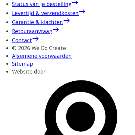
east
Status van je bestelling
east
Levertijd & verzendkosten
east
Garantie & klachten
east
Retouraanvraag
east
Contact
© 2026 We Do Create
Algemene voorwaarden
Sitemap
Website door