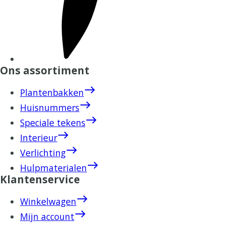
Ons assortiment
east
Plantenbakken
east
Huisnummers
east
Speciale tekens
east
Interieur
east
Verlichting
east
Hulpmaterialen
Klantenservice
east
Winkelwagen
east
Mijn account