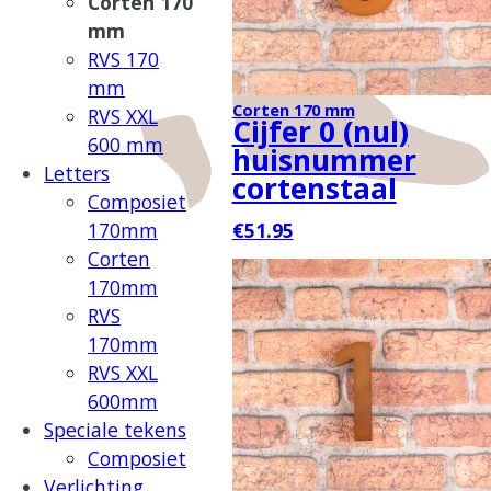
Corten 170
mm
RVS 170
mm
Corten 170 mm
RVS XXL
Cijfer 0 (nul)
600 mm
huisnummer
Letters
cortenstaal
Composiet
170mm
€51.95
Corten
170mm
RVS
170mm
RVS XXL
600mm
Speciale tekens
Composiet
Verlichting