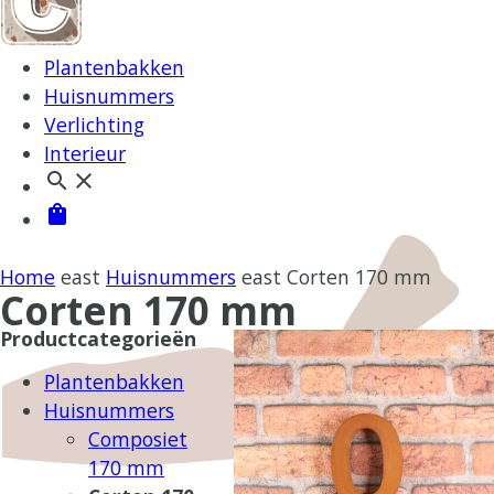
Plantenbakken
Huisnummers
Verlichting
Interieur
search
close
shopping_bag
Home
east
Huisnummers
east
Corten 170 mm
Corten 170 mm
Productcategorieën
Plantenbakken
Huisnummers
Composiet
170 mm