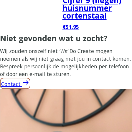
Cijfer 9 (negen)
huisnummer
cortenstaal
€51.95
Niet gevonden wat u zocht?
Wij zouden onszelf niet
‘We’
Do Create mogen
noemen als wij niet graag met jou in contact komen.
Bespreek persoonlijk de mogelijkheden per telefoon
of door een e-mail te sturen.
east
Contact