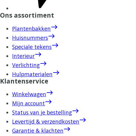
Ons assortiment
east
Plantenbakken
east
Huisnummers
east
Speciale tekens
east
Interieur
east
Verlichting
east
Hulpmaterialen
Klantenservice
east
Winkelwagen
east
Mijn account
east
Status van je bestelling
east
Levertijd & verzendkosten
east
Garantie & klachten