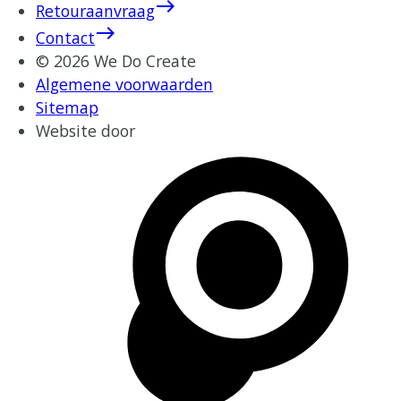
east
Retouraanvraag
east
Contact
© 2026 We Do Create
Algemene voorwaarden
Sitemap
Website door