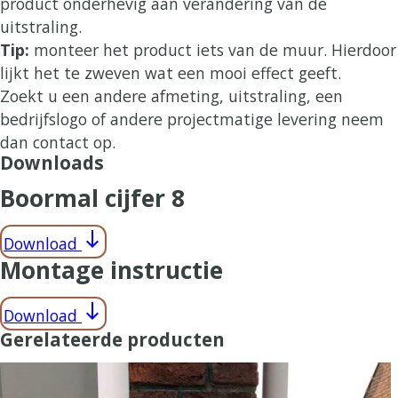
product onderhevig aan verandering van de
uitstraling.
Tip:
monteer het product iets van de muur. Hierdoor
lijkt het te zweven wat een mooi effect geeft.
Zoekt u een andere afmeting, uitstraling, een
bedrijfslogo of andere projectmatige levering neem
dan contact op.
Downloads
Boormal cijfer 8
south
Download
Montage instructie
south
Download
Gerelateerde producten