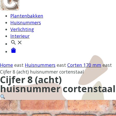
Plantenbakken
Huisnummers
Verlichting
Interieur
search
close
shopping_bag
Home
east
Huisnummers
east
Corten 170 mm
east
Cijfer 8 (acht) huisnummer cortenstaal
Cijfer 8 (acht)
huisnummer cortenstaal