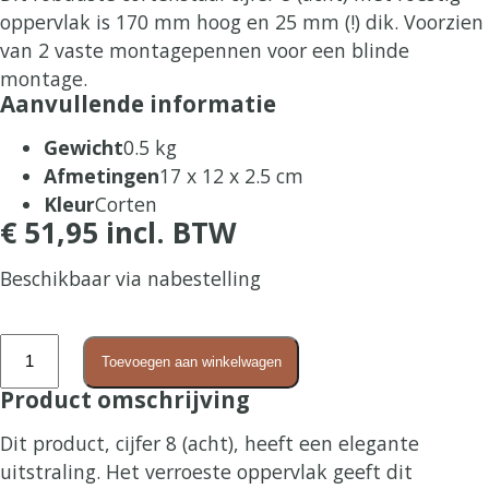
oppervlak is 170 mm hoog en 25 mm (!) dik. Voorzien
van 2 vaste montagepennen voor een blinde
montage.
Aanvullende informatie
Gewicht
0.5 kg
Afmetingen
17 x 12 x 2.5 cm
Kleur
Corten
€
51,95
incl. BTW
Beschikbaar via nabestelling
Cijfer
Toevoegen aan winkelwagen
8
Product omschrijving
(acht)
huisnummer
Dit product, cijfer 8 (acht), heeft een elegante
cortenstaal
uitstraling. Het verroeste oppervlak geeft dit