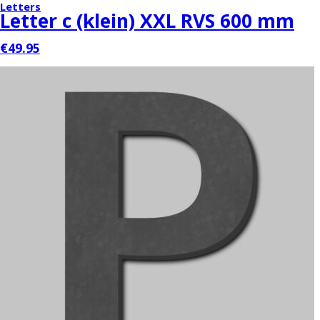
Letters
Letter c (klein) XXL RVS 600 mm
€49.95