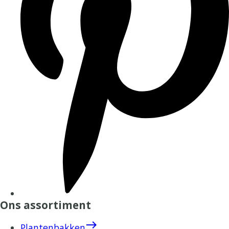
Ons assortiment
east
Plantenbakken