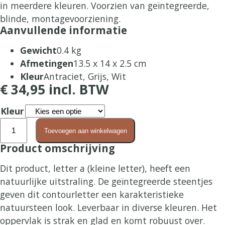
in meerdere kleuren. Voorzien van geïntegreerde,
blinde, montagevoorziening.
Aanvullende informatie
Gewicht
0.4 kg
Afmetingen
13.5 x 14 x 2.5 cm
Kleur
Antraciet, Grijs, Wit
€
34,95
incl. BTW
Kleur
Letter
Toevoegen aan winkelwagen
a
Product omschrijving
(klein)
aantal
Dit product, letter a (kleine letter), heeft een
natuurlijke uitstraling. De geïntegreerde steentjes
geven dit contourletter een karakteristieke
natuursteen look. Leverbaar in diverse kleuren. Het
oppervlak is strak en glad en komt robuust over.