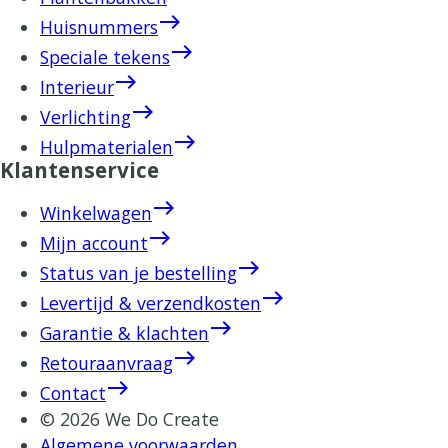
east
Huisnummers
east
Speciale tekens
east
Interieur
east
Verlichting
east
Hulpmaterialen
Klantenservice
east
Winkelwagen
east
Mijn account
east
Status van je bestelling
east
Levertijd & verzendkosten
east
Garantie & klachten
east
Retouraanvraag
east
Contact
© 2026 We Do Create
Algemene voorwaarden