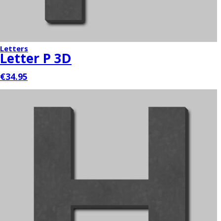
Letters
Letter P 3D
€34.95