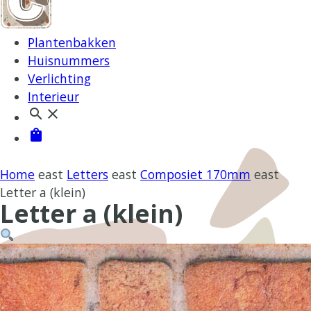
Plantenbakken
Huisnummers
Verlichting
Interieur
search
close
shopping_bag
Home
east
Letters
east
Composiet 170mm
east
Letter a (klein)
Letter a (klein)