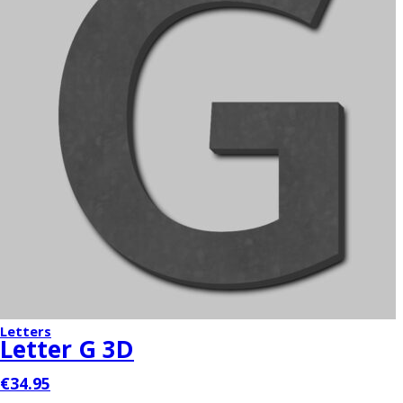
Letters
Letter G 3D
€34.95